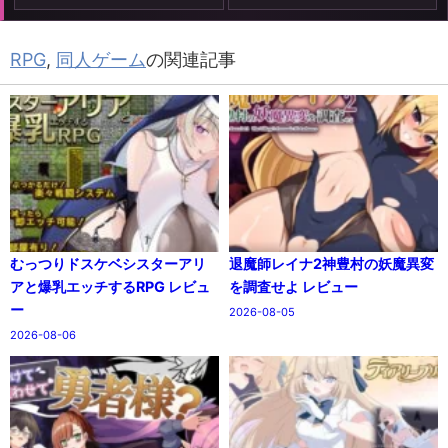
RPG
,
同人ゲーム
の関連記事
むっつりドスケベシスターアリ
退魔師レイナ2神豊村の妖魔異変
アと爆乳エッチするRPG レビュ
を調査せよ レビュー
ー
2026-08-05
2026-08-06