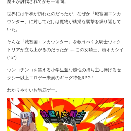
魔王が討伐されてから一週間。
世界には平和が訪れたのだったが、なぜか『城塞国エンカ
ウンター』に対してだけは魔物が執拗な襲撃を繰り返して
いた。
そんな『城塞国エンカウンター』を救うべく女騎士ヴィク
トリアが立ち上がるのだったが……この女騎士、頭オカシイ
(^o^)
ウンコチンコを笑える小学生並な感性の持ち主に捧げるセ
クシー以上エロゲー未満のギャグ特化RPG！
わかりやすいお馬鹿ゲー。