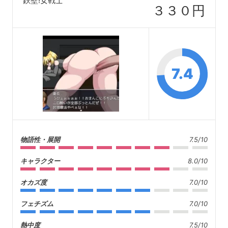
鉄壁!女戦士
３３０円
7.4
物語性・展開
7.5/10
キャラクター
8.0/10
オカズ度
7.0/10
フェチズム
7.0/10
熱中度
7.5/10