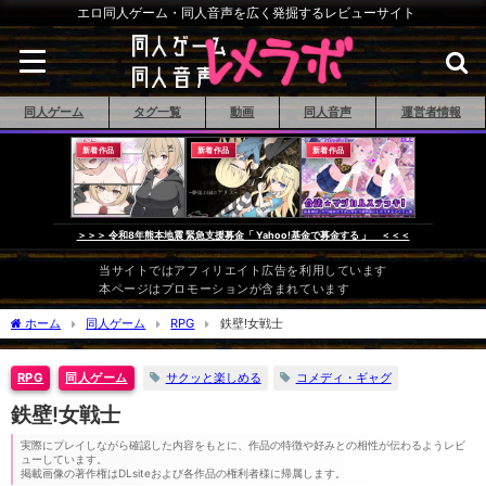
エロ同人ゲーム・同人音声を広く発掘するレビューサイト
同人ゲーム
タグ一覧
動画
同人音声
運営者情報
新着作品
新着作品
新着作品
＞＞＞ 令和8年熊本地震 緊急支援募金「 Yahoo!基金で募金する 」 ＜＜＜
当サイトではアフィリエイト広告を利用しています
本ページはプロモーションが含まれています
ホーム
同人ゲーム
RPG
鉄壁!女戦士
サクッと楽しめる
コメディ・ギャグ
RPG
同人ゲーム
鉄壁!女戦士
実際にプレイしながら確認した内容をもとに、作品の特徴や好みとの相性が伝わるようレビ
ューしています。
掲載画像の著作権はDLsiteおよび各作品の権利者様に帰属します。