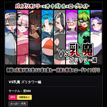
VS乳魔 ズリタワー編
サークル：壁SIN
RPG
体験版あり
おっぱい・巨乳