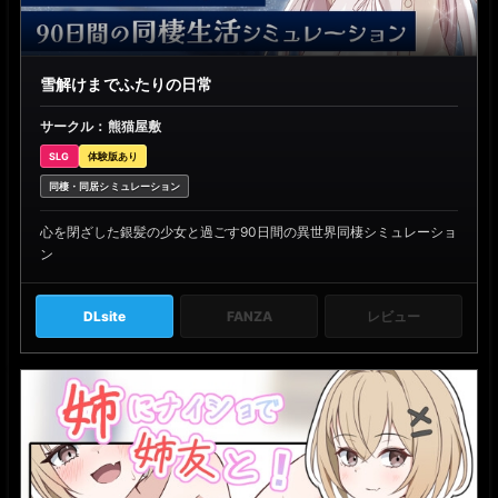
雪解けまでふたりの日常
サークル：熊猫屋敷
SLG
体験版あり
同棲・同居シミュレーション
心を閉ざした銀髪の少女と過ごす90日間の異世界同棲シミュレーショ
ン
DLsite
FANZA
レビュー