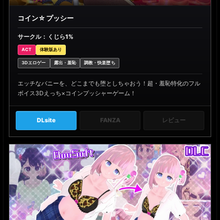
コイン☆プッシー
サークル：くじら1%
ACT
体験版あり
3Dエロゲー
露出・羞恥
調教・快楽堕ち
エッチなバニーを、どこまでも堕としちゃおう！超・羞恥特化のフル
ボイス3Dえっち×コインプッシャーゲーム！
DLsite
FANZA
レビュー