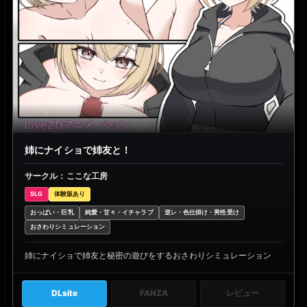
姉にナイショで姉友と！
サークル：ここな工房
SLG
体験版あり
おっぱい・巨乳
純愛・甘々・イチャラブ
逆レ・色仕掛け・男性受け
おさわりシミュレーション
姉にナイショで姉友と秘密の遊びをするおさわりシミュレーション
DLsite
FANZA
レビュー