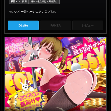
戦闘エロ・拘束
逆レ・色仕掛け・男性受け
モンスター娘ハーレム逆レ○プもの
DLsite
FANZA
レビュー