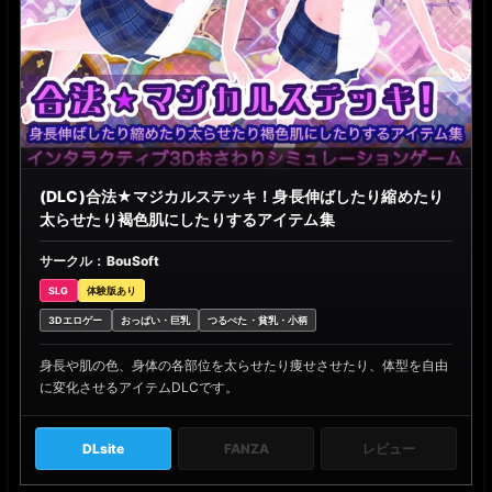
(DLC)合法★マジカルステッキ！身長伸ばしたり縮めたり
太らせたり褐色肌にしたりするアイテム集
サークル：BouSoft
SLG
体験版あり
3Dエロゲー
おっぱい・巨乳
つるぺた・貧乳・小柄
身長や肌の色、身体の各部位を太らせたり痩せさせたり、体型を自由
に変化させるアイテムDLCです。
DLsite
FANZA
レビュー