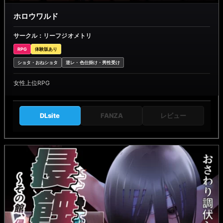
ホロウワルド
サークル：リーフジオメトリ
RPG
体験版あり
ショタ・おねショタ
逆レ・色仕掛け・男性受け
女性上位RPG
DLsite
FANZA
レビュー