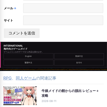
メール
※
サイト
INTERNATIONAL
海外向けゲームガイド
ゲームジャンルやテーマから作品を探せます。
English
简体中文
繁體中文
한국어
RPG
、
同人ゲーム
の関連記事
牛娘メイドの館からの脱出 レビュー＋
攻略
2026-08-11