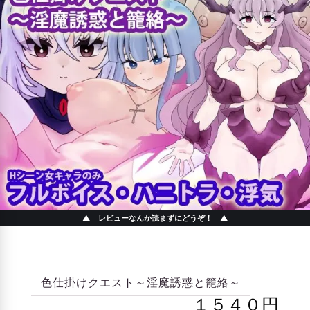
▲ レビューなんか読まずにどうぞ！ ▲
色仕掛けクエスト～淫魔誘惑と籠絡～
１５４０円