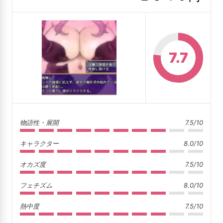
7.7
物語性・展開
7.5/10
キャラクター
8.0/10
オカズ度
7.5/10
フェチズム
8.0/10
熱中度
7.5/10