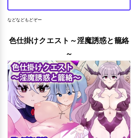
などなどもどぞー
色仕掛けクエスト～淫魔誘惑と籠絡
～