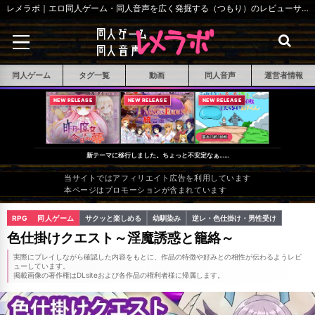
レメラボ｜エロ同人ゲーム・同人音声を広く発掘する（つもり）のレビューサイト
同人ゲーム
タグ一覧
動画
同人音声
運営者情報
NEW RELEASE
NEW RELEASE
NEW RELEASE
新テーマに移行しました。ちょっと不安定なぁ……
当サイトではアフィリエイト広告を利用しています
本ページはプロモーションが含まれています
RPG
同人ゲーム
サクッと楽しめる
幼馴染み
逆レ・色仕掛け・男性受け
色仕掛けクエスト～淫魔誘惑と籠絡～
実際にプレイしながら確認した内容をもとに、作品の特徴や好みとの相性が伝わるようレビ
ューしています。
掲載画像の著作権はDLsiteおよび各作品の権利者様に帰属します。