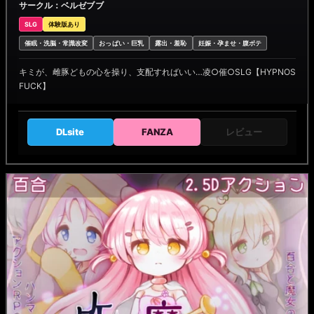
サークル：ベルゼブブ
SLG
体験版あり
催眠・洗脳・常識改変
おっぱい・巨乳
露出・羞恥
妊娠・孕ませ・腹ボテ
キミが、雌豚どもの心を操り、支配すればいい…凌○催○SLG【HYPNOS
FUCK】
DLsite
FANZA
レビュー