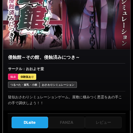
侵蝕館～その館、侵蝕済みにつき～
サークル：おおよそ堂
SLG
体験版あり
つるぺた・貧乳・小柄
おさわりシミュレーション
疑似おさわりシミュレーションゲーム。屋敷に棲みつく悪霊をあの手こ
の手で調伏しよう！！
DLsite
FANZA
レビュー