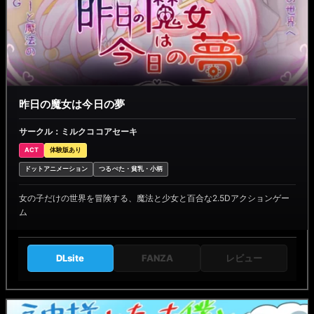
昨日の魔女は今日の夢
サークル：ミルクココアセーキ
ACT
体験版あり
ドットアニメーション
つるぺた・貧乳・小柄
女の子だけの世界を冒険する、魔法と少女と百合な2.5Dアクションゲー
ム
DLsite
FANZA
レビュー