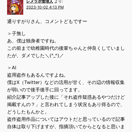
レメラボ管理人
より:
2023-10-02 4:13 PM
通りすがりさん、コメントどもですー
＞子無し
あ、僕は独身者ですね。
この前まで幼稚園時代の後輩ちゃんと仲良くしていまし
たが、ダメでした＼(^_^)／
＞AI
盗用盗作もあるんですよね。
僕はX（Twitter）などの活用が甘く、その辺の情報収集
が弱いので後手後手に回ってます。
紹介記事アップした後に「それ盗作疑惑あるやつだけど
掲載すんの？」と言われてしまう状況もあり得るので、
どうしたもんかと。
盗作盗用作品についてはアウトだと思っているので記事
自体は取り下げますが、指摘頂いてからとなると思いま