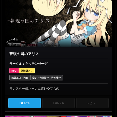
夢現の国のアリス
サークル：ケッテンゼーゲ
RPG
体験版あり
戦闘エロ・拘束
逆レ・色仕掛け・男性受け
モンスター娘ハーレム逆レ○プもの
DLsite
FANZA
レビュー