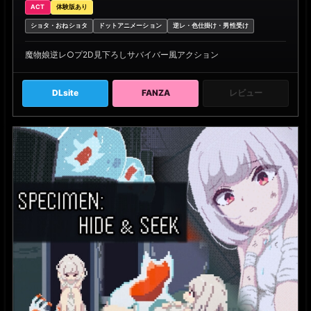
ACT
体験版あり
ショタ・おねショタ
ドットアニメーション
逆レ・色仕掛け・男性受け
魔物娘逆レ○プ2D見下ろしサバイバー風アクション
DLsite
FANZA
レビュー