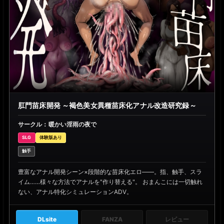
肛門苗床開発 ～褐色美女異種苗床化アナル改造研究録～
サークル：暖かい淫雨の夜で
SLG
体験版あり
触手
豊富なアナル開発シーン×段階的な苗床化エロ――。指、触手、スラ
イム……様々な方法でアナルを"作り替える"。 おまんこには一切触れ
ない、アナル特化シミュレーションADV。
DLsite
FANZA
レビュー