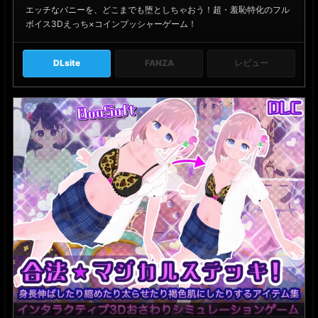
エッチなバニーを、どこまでも堕としちゃおう！超・羞恥特化のフル
ボイス3Dえっち×コインプッシャーゲーム！
DLsite
FANZA
レビュー