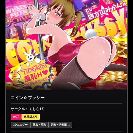
コイン☆プッシー
サークル：くじら1%
ACT
体験版あり
3Dエロゲー
露出・羞恥
調教・快楽堕ち