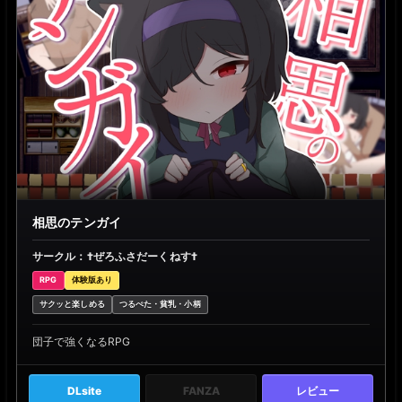
相思のテンガイ
サークル：†ぜろふさだーくねす†
RPG
体験版あり
サクッと楽しめる
つるぺた・貧乳・小柄
団子で強くなるRPG
DLsite
FANZA
レビュー