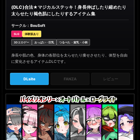
(DLC)合法★マジカルステッキ！身長伸ばしたり縮めたり
太らせたり褐色肌にしたりするアイテム集
サークル：BouSoft
SLG
体験版あり
3Dエロゲー
おっぱい・巨乳
つるぺた・貧乳・小柄
身長や肌の色、身体の各部位を太らせたり痩せさせたり、体型を自由
に変化させるアイテムDLCです。
DLsite
FANZA
レビュー