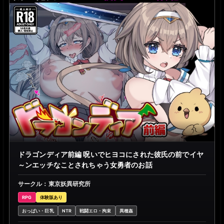
ドラゴンディア前編 呪いでヒヨコにされた彼氏の前でイヤ
～ンエッチなことされちゃう女勇者のお話
サークル：東京妖異研究所
RPG
体験版あり
おっぱい・巨乳
NTR
戦闘エロ・拘束
異種姦