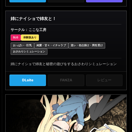
姉にナイショで姉友と！
サークル：ここな工房
SLG
体験版あり
おっぱい・巨乳
純愛・甘々・イチャラブ
逆レ・色仕掛け・男性受け
おさわりシミュレーション
姉にナイショで姉友と秘密の遊びをするおさわりシミュレーション
DLsite
FANZA
レビュー