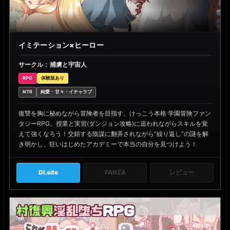
イミテーション×ヒーロー
サークル：捕虜と宇宙人
RPG
体験版あり
NTR
純愛・甘々・イチャラブ
復讐を胸に秘めながら冒険者を目指す、けっこう本格 学園冒険ファン
タジーRPG。授業と実習(ダンジョン攻略)に追われながらスキルを覚
えて強くなろう！交錯する陰謀に翻弄されながら”繰り返し”の謎を解
き明かし、狂いはじめたアカデミーで本当の自分を見つけよう！
DLsite
FANZA
レビュー