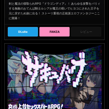
剣と魔法の寝取られRPG『ドラゴンディア』！ あらゆる攻撃をパリィ
する無敵のおてんば騎士ルシアが魔王の呪いでヒヨコにされた王子を
元に戻すため旅に出る！ ストーリ重視の正統派エロファンタジーここ
に開幕！
DLsite
FANZA
レビュー