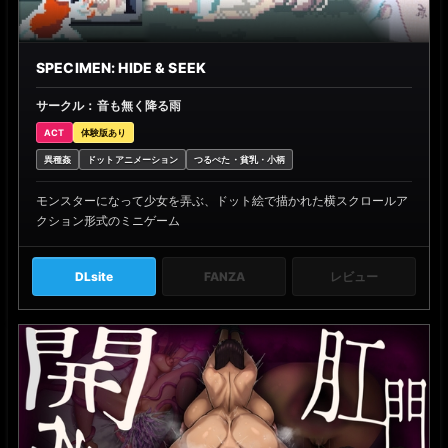
SPECIMEN: HIDE & SEEK
サークル：音も無く降る雨
ACT
体験版あり
異種姦
ドットアニメーション
つるぺた・貧乳・小柄
モンスターになって少女を弄ぶ、ドット絵で描かれた横スクロールア
クション形式のミニゲーム
DLsite
FANZA
レビュー