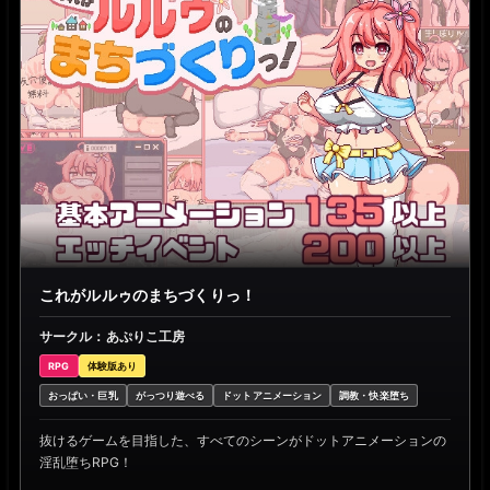
これがルルゥのまちづくりっ！
サークル：あぷりこ工房
RPG
体験版あり
おっぱい・巨乳
がっつり遊べる
ドットアニメーション
調教・快楽堕ち
抜けるゲームを目指した、すべてのシーンがドットアニメーションの
淫乱堕ちRPG！