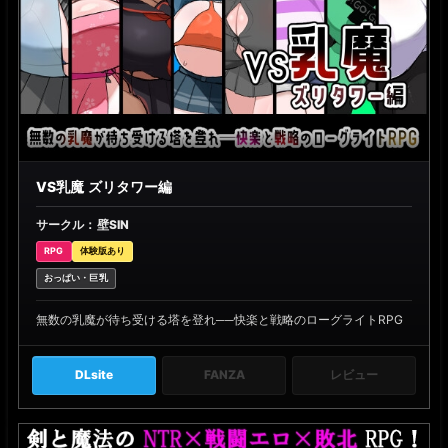
VS乳魔 ズリタワー編
サークル：壁SIN
RPG
体験版あり
おっぱい・巨乳
無数の乳魔が待ち受ける塔を登れ──快楽と戦略のローグライトRPG
DLsite
FANZA
レビュー