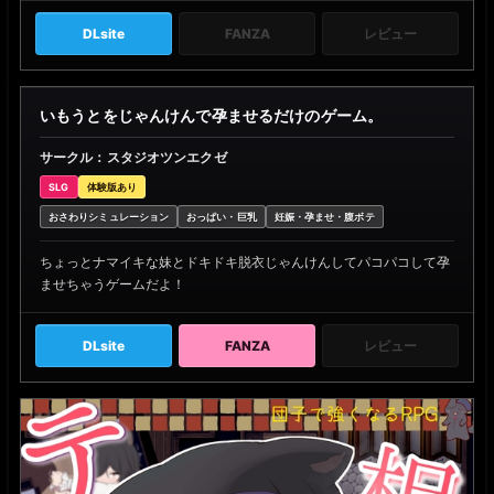
DLsite
FANZA
レビュー
いもうとをじゃんけんで孕ませるだけのゲーム。
サークル：スタジオツンエクゼ
SLG
体験版あり
おさわりシミュレーション
おっぱい・巨乳
妊娠・孕ませ・腹ボテ
ちょっとナマイキな妹とドキドキ脱衣じゃんけんしてパコパコして孕
ませちゃうゲームだよ！
DLsite
FANZA
レビュー