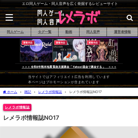
エロ同人ゲーム・同人音声を広く発掘するレビューサイト
同人ゲーム
タグ一覧
動画
同人音声
運営者情報
新着作品
新着作品
新着作品
＞＞＞ 令和8年熊本地震 緊急支援募金「 Yahoo!基金で募金する 」 ＜＜＜
当サイトではアフィリエイト広告を利用しています
本ページはプロモーションが含まれています
ホーム
雑記
レメラボ情報誌
レメラボ情報誌NO17
レメラボ情報誌
レメラボ情報誌NO17